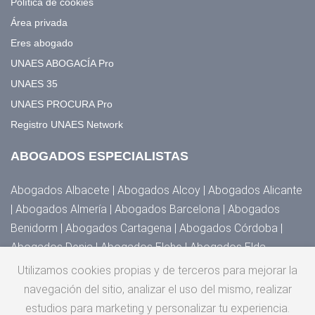
Política de cookies
Área privada
Eres abogado
UNAES ABOGACÍA Pro
UNAES 35
UNAES PROCURA Pro
Registro UNAES Network
ABOGADOS ESPECIALISTAS
Abogados Albacete | Abogados Alcoy | Abogados Alicante
| Abogados Almería | Abogados Barcelona | Abogados
Benidorm | Abogados Cartagena | Abogados Córdoba |
Abogados Denia | Abogados Elche | Abogados Elda,
Novelda y Villena | Abogados Granada | Abogados Huesca |
Utilizamos cookies propias y de terceros para mejorar la
Abogados Jaén | Abogados Madrid | Abogados Málaga |
navegación del sitio, analizar el uso del mismo, realizar
Abogados Murcia | Abogados Orihuela, Torrevieja y
estudios para marketing y personalizar tu experiencia.