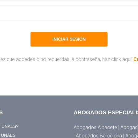
 vez que accedes o no recuerdas la contraseña, haz click aquí:
C
S
ABOGADOS ESPECIALI
s UNAES?
Abogados Albacete | Abogado
a UNAES
| Abogados Barcelona | Abog