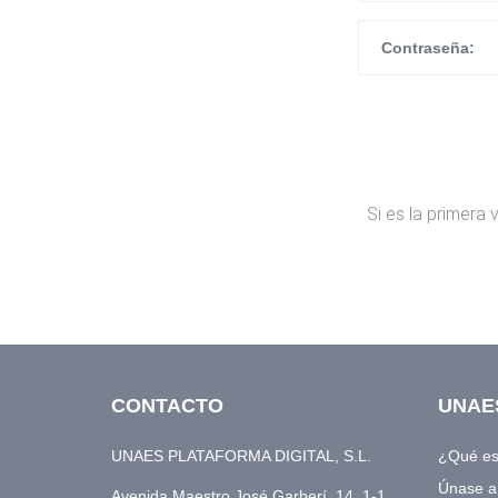
Si es la primera
CONTACTO
UNAE
UNAES PLATAFORMA DIGITAL, S.L.
¿Qué e
Únase 
Avenida Maestro José Garberí, 14, 1-1,