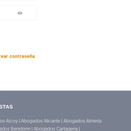
rear contraseña
STAS
s Alcoy | Abogados Alicante | Abogados Almería
ados Benidorm | Abogados Cartagena |