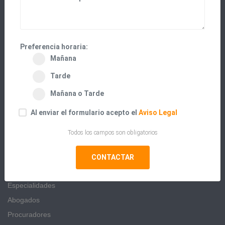
UNAES PLATAFORMA DIGITAL, S.L.
Avenida Maestro José Garberí, 14, 1-1, 3ºCiz
Preferencia horaria:
03540 - Alicante (España)
Mañana
669 987 789
Tarde
info@unaes.es
Mañana o Tarde
Al enviar el formulario acepto el
Aviso Legal
UNAES
Todos los campos son obligatorios
¿Qué es UNAES?
Únase a UNAES
Especialidades
Abogados
Procuradores