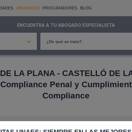
IDADES
ABOGADOS
PROCURADORES
BLOG
ENCUENTRA A TU ABOGADO ESPECIALISTA
¿De qué se trata?
E LA PLANA - CASTELLÓ DE LA
 Compliance Penal y Cumplimient
Compliance
ITAS UNAES: SIEMPRE EN LAS MEJORE