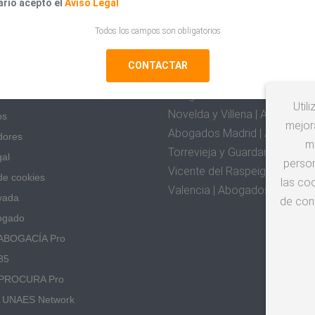
lario acepto el
Aviso Legal
S
ABOGADOS ESPECIALI
Todos los campos son obligatorios
s UNAES?
Abogados Albacete | Abogado
a UNAES
| Abogados Barcelona | Abog
Abogados Córdoba | Abogados
idades
Util
Novelda y Villena | Abogado
os
mejora
Abogados Madrid | Abogados 
dores
m
Torrevieja y Guardamar | Abo
gal
person
Vicente del Raspeig | Abogad
 de cookies
las coo
Valencia | Abogados Zarago
vada
de con
ogado
ABOGACÍA Pro
35
PROCURA Pro
o UNAES Network