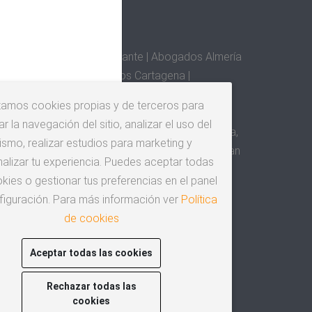
STAS
s Alcoy | Abogados Alicante | Abogados Almería
ados Benidorm | Abogados Cartagena |
 Denia | Abogados Elche | Abogados Elda,
izamos cookies propias y de terceros para
s Granada | Abogados Huesca | Abogados Jaén |
r la navegación del sitio, analizar el uso del
Málaga | Abogados Murcia | Abogados Orihuela,
ismo, realizar estudios para marketing y
gados San Cristóbal de la Laguna | Abogados San
alizar tu experiencia. Puedes aceptar todas
os Santander | Abogados Sevilla | Abogados
kies o gestionar tus preferencias en el panel
za
figuración. Para más información ver
Política
de cookies
Aceptar todas las cookies
Rechazar todas las
cookies