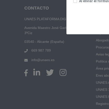
Al enviar el formu
CONTACTO
UNAE
UNAES PLATAFORMA DIGITAL, S.L.
¿Qué e
Únase 
Avenida Maestro José Garberí, 14, 1-1,
3ºCiz
Especial
Abogad
03540 - Alicante (España)
Procura
669 987 789
Aviso le
info@unaes.es
Política
Área pri
Eres ab
UNAES 
UNAES 
UNAES 
Registr