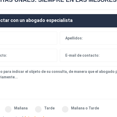
LLÓN DE LA PLANA - CASTELLÓ DE LA PLANA / VILLARREAL
rmativo - Abogados Compliance
para obtener
la mejor respues
ctar con un abogado especialista
AL
 principales
Contacto d
Mañana
Tarde
Mañana o Tarde