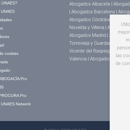
s UNAES?
Abogados Albacete | Abogado
a UNAES
| Abogados Barcelona | Abog
Abogados Córdoba | Abogados
idades
Util
Novelda y Villena | Abogado
os
mejora
Abogados Madrid | Abogados 
dores
m
Torrevieja y Guardamar | Abo
gal
person
Vicente del Raspeig | Abogad
 de cookies
las coo
Valencia | Abogados Zarago
vada
de con
ogado
ABOGACÍA Pro
35
PROCURA Pro
o UNAES Network