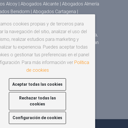
s Alcoy | Abogados Alicante | Abogados Almería
ados Benidorm | Abogados Cartagena |
 Denia | Abogados Elche | Abogados Elda,
izamos cookies propias y de terceros para
s Granada | Abogados Huesca | Abogados Jaén |
r la navegación del sitio, analizar el uso del
Málaga | Abogados Murcia | Abogados Orihuela,
ismo, realizar estudios para marketing y
gados San Cristóbal de la Laguna | Abogados San
alizar tu experiencia. Puedes aceptar todas
os Santander | Abogados Sevilla | Abogados
kies o gestionar tus preferencias en el panel
za
figuración. Para más información ver
Política
de cookies
Aceptar todas las cookies
Rechazar todas las
cookies
Configuración de cookies