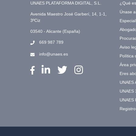
UNAES PLATAFORMA DIGITAL, S.L.
¿Qué e
Únase 
Avenida Maestro José Garberí, 14, 1-1,
3ºCiz
Especial
Abogad
03540 - Alicante (España)
Procura
669 987 789
Aviso le
info@unaes.es
Política
Área pri
Eres ab
UNAES 
UNAES 
UNAES 
Registr