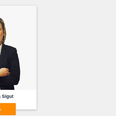
 Sigut
L