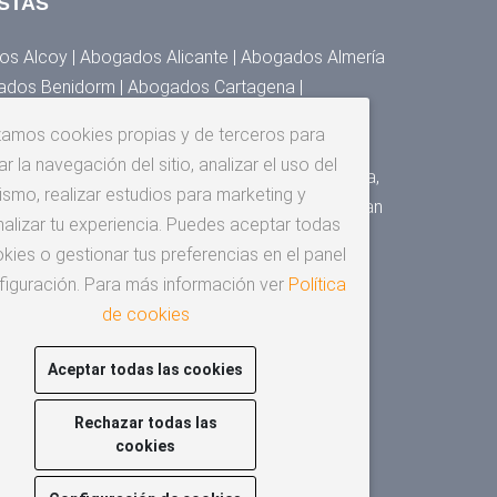
STAS
s Alcoy | Abogados Alicante | Abogados Almería
ados Benidorm | Abogados Cartagena |
 Denia | Abogados Elche | Abogados Elda,
izamos cookies propias y de terceros para
s Granada | Abogados Huesca | Abogados Jaén |
r la navegación del sitio, analizar el uso del
Málaga | Abogados Murcia | Abogados Orihuela,
ismo, realizar estudios para marketing y
gados San Cristóbal de la Laguna | Abogados San
alizar tu experiencia. Puedes aceptar todas
os Santander | Abogados Sevilla | Abogados
kies o gestionar tus preferencias en el panel
za
figuración. Para más información ver
Política
de cookies
Aceptar todas las cookies
Rechazar todas las
cookies