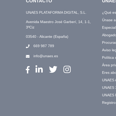
CONTACTO
UNAE
UNAES PLATAFORMA DIGITAL, S.L.
¿Qué e
Únase 
Avenida Maestro José Garberí, 14, 1-1,
3ºCiz
Especial
Abogad
03540 - Alicante (España)
Procura
669 987 789
Aviso le
info@unaes.es
Política
Área pri
Eres ab
UNAES 
UNAES 
UNAES 
Registr