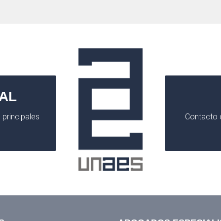
AL
 principales
Contacto d