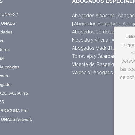
S
ABOGADOS ESPECIALI
s UNAES?
Abogados Albacete | Abogado
a UNAES
| Abogados Barcelona | Abog
Abogados Córdoba | Abogados
idades
Util
Novelda y Villena | Abogado
os
mejora
Abogados Madrid | Abogados 
dores
m
Torrevieja y Guardamar | Abo
gal
person
Vicente del Raspeig | Abogad
 de cookies
las coo
Valencia | Abogados Zarago
vada
de con
ogado
ABOGACÍA Pro
35
PROCURA Pro
o UNAES Network