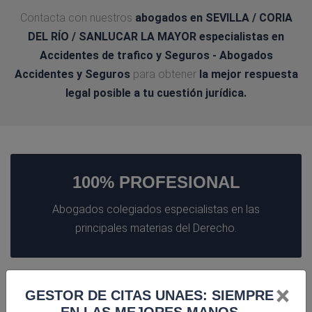
Contacta con nuestros
abogados en SEVILLA / CORIA
DEL RÍO / SANLUCAR LA MAYOR
especialistas en
Accidentes de trafico y Seguros - Abogados
Accidentes y Seguros
para obtener
la mejor respuesta
legal posible a tu cuestión jurídica.
100% PROFESIONAL
Abogados colegiados especialistas en las
principales materias del Derecho.
×
GESTOR DE CITAS UNAES: SIEMPRE