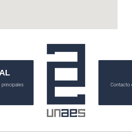
AL
 principales
Contacto d