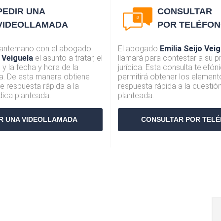
PEDIR UNA
CONSULTAR
VIDEOLLAMADA
POR TELÉFO
 antemano con el abogado
El abogado
Emilia Seijo Vei
o Veiguela
el asunto a tratar, el
llamará para contestar a su p
y la fecha y hora de la
jurídica. Esta consulta telefóni
a. De esta manera obtiene
permitirá obtener los element
e respuesta rápida a la
respuesta rápida a la cuestión
ídica planteada.
planteada.
R UNA VIDEOLLAMADA
CONSULTAR POR TEL