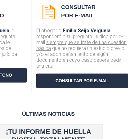
CONSULTAR
NO
POR E-MAIL
guela
le
El abogado
Emilia Seijo Veiguela
regunta
responderá a su pregunta jurídica por e-
ca le
mail
siempre que se trate de una cuestión
os de
básica
que no requiera un estudio previo
 jurídica
y/o el acompañamiento de algún
documento en cuyo caso deberá pedir
una cita.
ÉFONO
CONSULTAR POR E-MAIL
ÚLTIMAS NOTICIAS
¡TU INFORME DE HUELLA