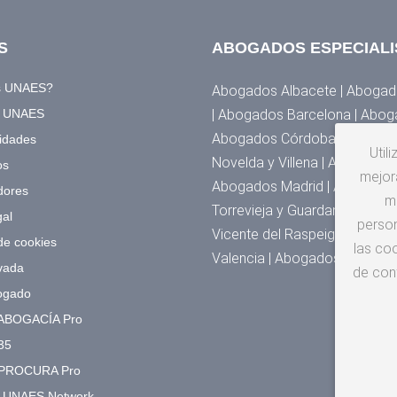
S
ABOGADOS ESPECIALI
s UNAES?
Abogados Albacete | Abogado
a UNAES
| Abogados Barcelona | Abog
Abogados Córdoba | Abogados
idades
Util
Novelda y Villena | Abogado
os
mejora
Abogados Madrid | Abogados 
dores
m
Torrevieja y Guardamar | Abo
gal
person
Vicente del Raspeig | Abogad
 de cookies
las coo
Valencia | Abogados Zarago
vada
de con
ogado
ABOGACÍA Pro
35
PROCURA Pro
o UNAES Network