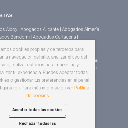
STAS
s Alcoy | Abogados Alicante | Abogados Almería
ados Benidorm | Abogados Cartagena |
 Denia | Abogados Elche | Abogados Elda,
izamos cookies propias y de terceros para
s Granada | Abogados Huesca | Abogados Jaén |
r la navegación del sitio, analizar el uso del
Málaga | Abogados Murcia | Abogados Orihuela,
ismo, realizar estudios para marketing y
gados San Cristóbal de la Laguna | Abogados San
alizar tu experiencia. Puedes aceptar todas
os Santander | Abogados Sevilla | Abogados
kies o gestionar tus preferencias en el panel
za
figuración. Para más información ver
Política
de cookies
Aceptar todas las cookies
Rechazar todas las