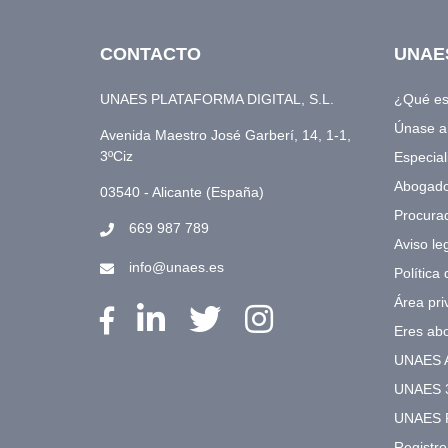
CONTACTO
UNAE
UNAES PLATAFORMA DIGITAL, S.L.
¿Qué e
Únase 
Avenida Maestro José Garberí, 14, 1-1,
3ºCiz
Especial
Abogad
03540 - Alicante (España)
Procura
669 987 789
Aviso le
info@unaes.es
Política
Área pri
Eres ab
UNAES 
UNAES 
UNAES 
Registr