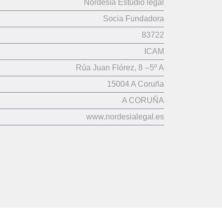
Nordesía Estudio legal
Socia Fundadora
83722
ICAM
Rúa Juan Flórez, 8 --5º A
15004 A Coruña
A CORUÑA
www.nordesialegal.es