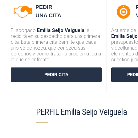
PEDIR
UNA CITA
El abogado
Emilia Seijo Veiguela
le
Acuerde de
recibirá en su despacho para una primera
Emilia Seij
cita. Esta primera cita permite que cada
presupuesto 
uno se conozca, que conozca sus
videollamad
derechos y cómo tratar la problemática a
elementos d
la que se enfrenta.
cuestión jur
PEDIR CITA
PEDI
PERFIL Emilia Seijo Veiguela