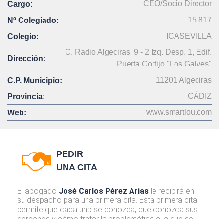
CEO/Socio Director
Cargo:
15.817
Nº Colegiado:
ICASEVILLA
Colegio:
C. Radio Algeciras, 9 - 2 Izq. Desp. 1, Edif.
Dirección:
Puerta Cortijo "Los Galves"
11201 Algeciras
C.P. Municipio:
CÁDIZ
Provincia:
www.smartlou.com
Web:
PEDIR
UNA CITA
El abogado
José Carlos Pérez Arias
le recibirá en
su despacho para una primera cita. Esta primera cita
permite que cada uno se conozca, que conozca sus
derechos y cómo tratar la problemática a la que se