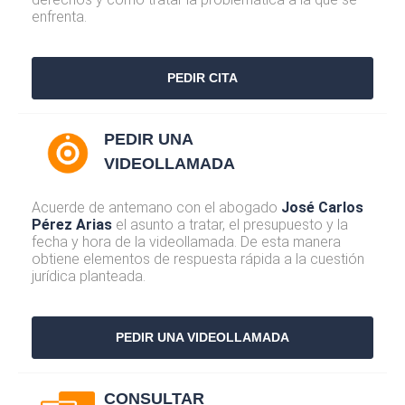
enfrenta.
PEDIR CITA
PEDIR UNA
VIDEOLLAMADA
Acuerde de antemano con el abogado
José Carlos
Pérez Arias
el asunto a tratar, el presupuesto y la
fecha y hora de la videollamada. De esta manera
obtiene elementos de respuesta rápida a la cuestión
jurídica planteada.
PEDIR UNA VIDEOLLAMADA
CONSULTAR