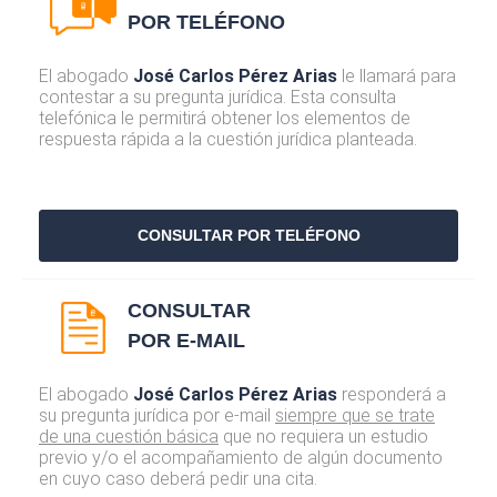
POR TELÉFONO
El abogado
José Carlos Pérez Arias
le llamará para
contestar a su pregunta jurídica. Esta consulta
telefónica le permitirá obtener los elementos de
respuesta rápida a la cuestión jurídica planteada.
CONSULTAR POR TELÉFONO
CONSULTAR
POR E-MAIL
El abogado
José Carlos Pérez Arias
responderá a
su pregunta jurídica por e-mail
siempre que se trate
de una cuestión básica
que no requiera un estudio
previo y/o el acompañamiento de algún documento
en cuyo caso deberá pedir una cita.