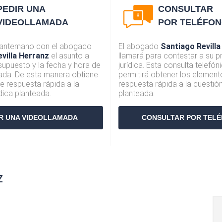
PEDIR UNA
CONSULTAR
VIDEOLLAMADA
POR TELÉFO
 antemano con el abogado
El abogado
Santiago Revilla
villa Herranz
el asunto a
llamará para contestar a su p
resupuesto y la fecha y hora de
jurídica. Esta consulta telefóni
mada. De esta manera obtiene
permitirá obtener los element
e respuesta rápida a la
respuesta rápida a la cuestión
ídica planteada.
planteada.
R UNA VIDEOLLAMADA
CONSULTAR POR TEL
z