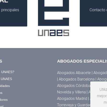
AL
 principales
Contacto d
S
ABOGADOS ESPECIALI
s UNAES?
Abogados Albacete | Abogado
a UNAES
| Abogados Barcelona | Abog
Abogados Córdoba | Abogados
idades
Util
Novelda y Villena | Abogado
os
mejora
Abogados Madrid | Abogados 
dores
m
Torrevieja y Guardamar | Abo
gal