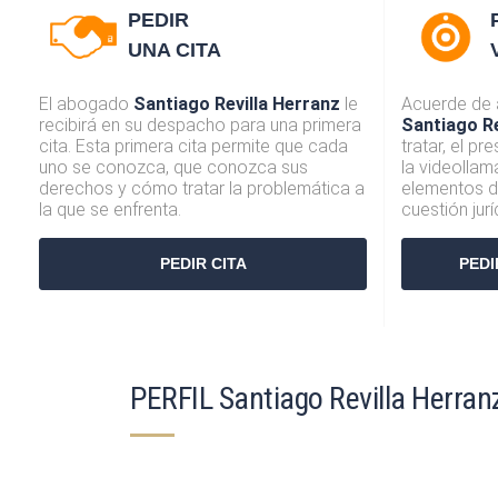
PEDIR
UNA CITA
El abogado
Santiago Revilla Herranz
le
Acuerde de
recibirá en su despacho para una primera
Santiago Re
cita. Esta primera cita permite que cada
tratar, el p
uno se conozca, que conozca sus
la videolla
derechos y cómo tratar la problemática a
elementos d
la que se enfrenta.
cuestión jur
PEDIR CITA
PEDI
PERFIL Santiago Revilla Herran