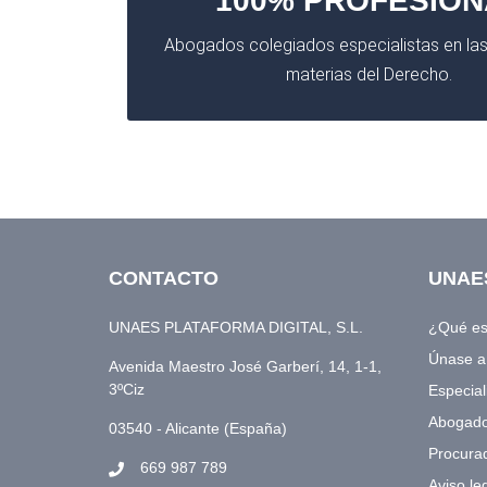
100% PROFESION
Abogados colegiados especialistas en las
materias del Derecho.
CONTACTO
UNAE
UNAES PLATAFORMA DIGITAL, S.L.
¿Qué e
Únase 
Avenida Maestro José Garberí, 14, 1-1,
3ºCiz
Especial
Abogad
03540 - Alicante (España)
Procura
669 987 789
Aviso le