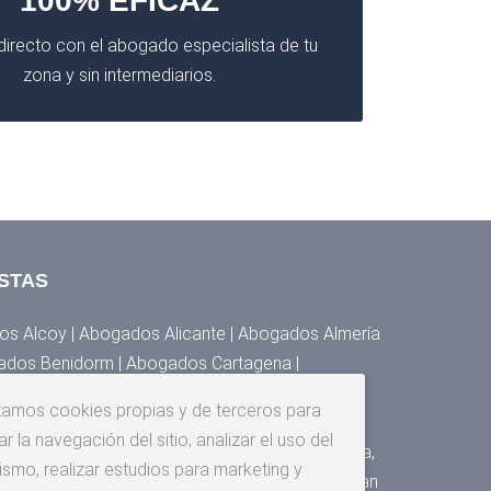
100% EFICAZ
irecto con el abogado especialista de tu
zona y sin intermediarios.
STAS
s Alcoy | Abogados Alicante | Abogados Almería
ados Benidorm | Abogados Cartagena |
 Denia | Abogados Elche | Abogados Elda,
izamos cookies propias y de terceros para
s Granada | Abogados Huesca | Abogados Jaén |
r la navegación del sitio, analizar el uso del
Málaga | Abogados Murcia | Abogados Orihuela,
ismo, realizar estudios para marketing y
gados San Cristóbal de la Laguna | Abogados San