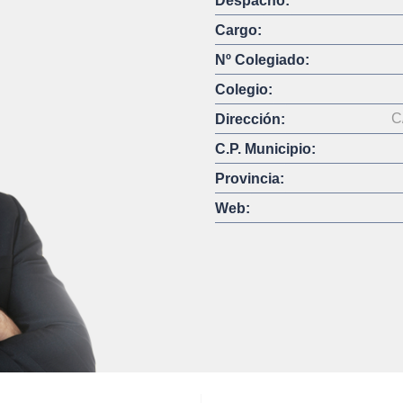
Despacho:
Cargo:
Nº Colegiado:
Colegio:
C
Dirección:
C.P. Municipio:
Provincia:
Web: