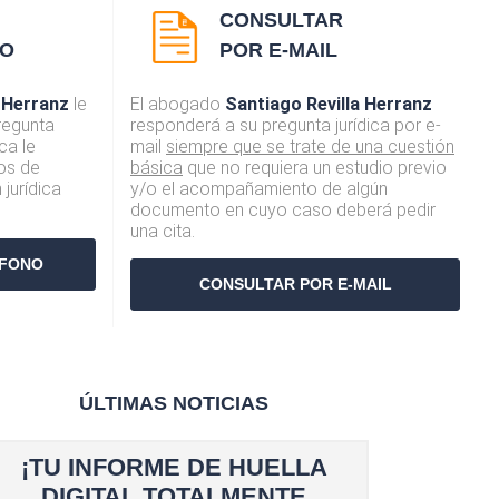
CONSULTAR
NO
POR E-MAIL
 Herranz
le
El abogado
Santiago Revilla Herranz
regunta
responderá a su pregunta jurídica por e-
ca le
mail
siempre que se trate de una cuestión
os de
básica
que no requiera un estudio previo
 jurídica
y/o el acompañamiento de algún
documento en cuyo caso deberá pedir
una cita.
ÉFONO
CONSULTAR POR E-MAIL
ÚLTIMAS NOTICIAS
¡TU INFORME DE HUELLA
DIGITAL TOTALMENTE