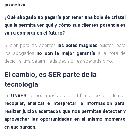
proactiva
.
¿Qué abogado no pagaría por tener una bola de cristal
que le permita ver qué y cómo sus clientes potenciales
van a comprar en el futuro?
Si bien para los videntes
las bolas mágicas
existen, para
los abogados
no son la mejor garantía
a la hora de
decidir si una determinada decisión es acertada o no.
El cambio, es SER parte de la
tecnología
En
UNAES
no podemos adivinar el futuro, pero podemos
recopilar, analizar e interpretar la información para
realizar juicios acertados que nos permitan detectar y
aprovechar las oportunidades en el mismo momento
en que surgen
.