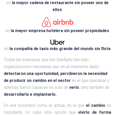
en
la mayor cadena de restaurante sin poseer uno de
ellos
,
en
la mayor empresa hotelera sin poseer propiedades
,
en
la compañía de taxis más grande del mundo sin flota
.
Todas las empresas que han triunfado han sido
organizaciones visionarias que en un momento dado
detectaron una oportunidad, percibieron la necesidad
de producir un cambio en el sector
en el que operaban y
además fueron capaces no solo de
verlo
, sino también de
desarrollarlo e implantarlo.
En una sociedad como la actual, en la que
el cambio
es
trepidante, no cabe otra opción que
vivirlo de forma