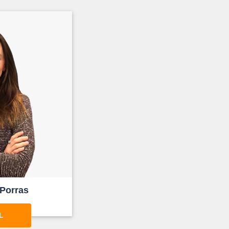
Porras
L