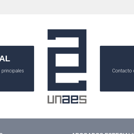
AL
 principales
Contacto d