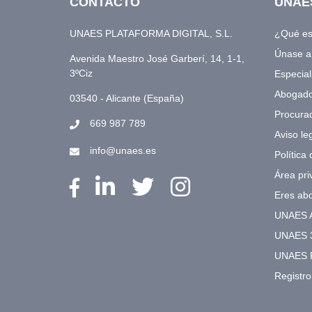
CONTACTO
UNAE
UNAES PLATAFORMA DIGITAL, S.L.
¿Qué e
Únase 
Avenida Maestro José Garberí, 14, 1-1,
3ºCiz
Especial
Abogad
03540 - Alicante (España)
Procura
669 987 789
Aviso le
info@unaes.es
Política
Área pri
Eres ab
UNAES 
UNAES 
UNAES 
Registr