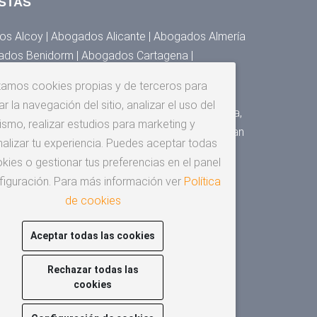
STAS
s Alcoy | Abogados Alicante | Abogados Almería
ados Benidorm | Abogados Cartagena |
 Denia | Abogados Elche | Abogados Elda,
izamos cookies propias y de terceros para
s Granada | Abogados Huesca | Abogados Jaén |
r la navegación del sitio, analizar el uso del
Málaga | Abogados Murcia | Abogados Orihuela,
ismo, realizar estudios para marketing y
gados San Cristóbal de la Laguna | Abogados San
alizar tu experiencia. Puedes aceptar todas
os Santander | Abogados Sevilla | Abogados
kies o gestionar tus preferencias en el panel
za
figuración. Para más información ver
Política
de cookies
Aceptar todas las cookies
Rechazar todas las
cookies