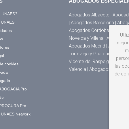
S
ABOGADOS ESPECIALI
s UNAES?
Abogados Albacete | Abogado
a UNAES
| Abogados Barcelona | Abog
Abogados Córdoba | Abogados
idades
Util
Novelda y Villena | Abogado
os
mejora
Abogados Madrid | Abogados 
dores
m
Torrevieja y Guardamar | Abo
gal
person
Vicente del Raspeig | Abogad
 de cookies
las coo
Valencia | Abogados Zarago
vada
de con
ogado
ABOGACÍA Pro
35
PROCURA Pro
o UNAES Network