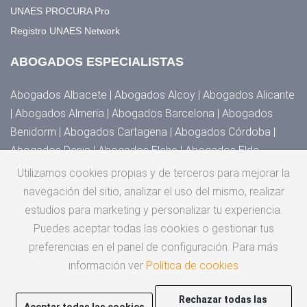
UNAES PROCURA Pro
Registro UNAES Network
ABOGADOS ESPECIALISTAS
Abogados Albacete | Abogados Alcoy | Abogados Alicante
| Abogados Almería | Abogados Barcelona | Abogados
Benidorm | Abogados Cartagena | Abogados Córdoba |
Abogados Denia | Abogados Elche | Abogados Elda,
Novelda y Villena | Abogados Granada | Abogados Huesca |
Utilizamos cookies propias y de terceros para mejorar la
Abogados Jaén | Abogados Madrid | Abogados Málaga |
navegación del sitio, analizar el uso del mismo, realizar
Abogados Murcia | Abogados Orihuela, Torrevieja y
estudios para marketing y personalizar tu experiencia.
Guardamar | Abogados San Cristóbal de la Laguna |
Puedes aceptar todas las cookies o gestionar tus
Abogados San Vicente del Raspeig | Abogados Santander |
preferencias en el panel de configuración. Para más
Abogados Sevilla | Abogados Valencia | Abogados
información ver
Política de cookies
Zaragoza
Rechazar todas las
Aceptar todas las cookies