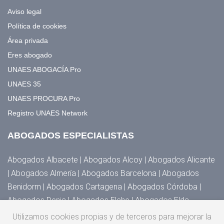
Aviso legal
Política de cookies
Área privada
Eres abogado
UNAES ABOGACÍA Pro
UNAES 35
UNAES PROCURA Pro
Registro UNAES Network
ABOGADOS ESPECIALISTAS
Abogados Albacete | Abogados Alcoy | Abogados Alicante
| Abogados Almería | Abogados Barcelona | Abogados
Benidorm | Abogados Cartagena | Abogados Córdoba |
Abogados Denia | Abogados Elche | Abogados Elda,
Novelda y Villena | Abogados Granada | Abogados Huesca |
Utilizamos cookies propias y de terceros para mejorar la