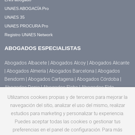
UNAES ABOGACÍA Pro
UNAES 35
UNAES PROCURA Pro
Registro UNAES Network
ABOGADOS ESPECIALISTAS
Abogados Albacete | Abogados Alcoy | Abogados Alicante
| Abogados Almería | Abogados Barcelona | Abogados
Benidorm | Abogados Cartagena | Abogados Córdoba |
Abogados Denia | Abogados Elche | Abogados Elda,
Novelda y Villena | Abogados Granada | Abogados Huesca |
Utilizamos cookies propias y de terceros para mejorar la
Abogados Jaén | Abogados Madrid | Abogados Málaga |
navegación del sitio, analizar el uso del mismo, realizar
Abogados Murcia | Abogados Orihuela, Torrevieja y
estudios para marketing y personalizar tu experiencia.
Guardamar | Abogados San Cristóbal de la Laguna |
Puedes aceptar todas las cookies o gestionar tus
Abogados San Vicente del Raspeig | Abogados Santander |
preferencias en el panel de configuración. Para más