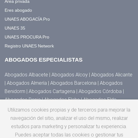
Área privada
Eres abogado
UNAES ABOGACÍA Pro
UNAES 35
UNAES PROCURA Pro
Registro UNAES Network
ABOGADOS ESPECIALISTAS
Abogados Albacete | Abogados Alcoy | Abogados Alicante
| Abogados Almería | Abogados Barcelona | Abogados
Benidorm | Abogados Cartagena | Abogados Córdoba |
Abogados Denia | Abogados Elche | Abogados Elda,
Novelda y Villena | Abogados Granada | Abogados Huesca |
Utilizamos cookies propias y de terceros para mejorar la
Abogados Jaén | Abogados Madrid | Abogados Málaga |
navegación del sitio, analizar el uso del mismo, realizar
Abogados Murcia | Abogados Orihuela, Torrevieja y
estudios para marketing y personalizar tu experiencia.
Guardamar | Abogados San Cristóbal de la Laguna |
Puedes aceptar todas las cookies o gestionar tus