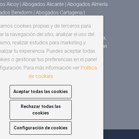
s Alcoy | Abogados Alicante | Abogados Almería
ados Benidorm | Abogados Cartagena |
 Denia | Abogados Elche | Abogados Elda,
izamos cookies propias y de terceros para
s Granada | Abogados Huesca | Abogados Jaén |
r la navegación del sitio, analizar el uso del
Málaga | Abogados Murcia | Abogados Orihuela,
ismo, realizar estudios para marketing y
gados San Cristóbal de la Laguna | Abogados San
alizar tu experiencia. Puedes aceptar todas
os Santander | Abogados Sevilla | Abogados
kies o gestionar tus preferencias en el panel
za
figuración. Para más información ver
Política
de cookies
Aceptar todas las cookies
Rechazar todas las
cookies
Configuración de cookies