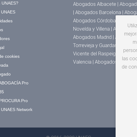
s UNAES?
Abogados Albacete | Abogado
a UNAES
| Abogados Barcelona | Abog
Abogados Córdoba | Abogados
idades
Util
Novelda y Villena | Abogado
os
mejora
Abogados Madrid | Abogados 
dores
m
Torrevieja y Guardamar | Abo
gal
person
Vicente del Raspeig | Abogad
 de cookies
las coo
Valencia | Abogados Zarago
vada
de con
ogado
ABOGACÍA Pro
35
PROCURA Pro
o UNAES Network