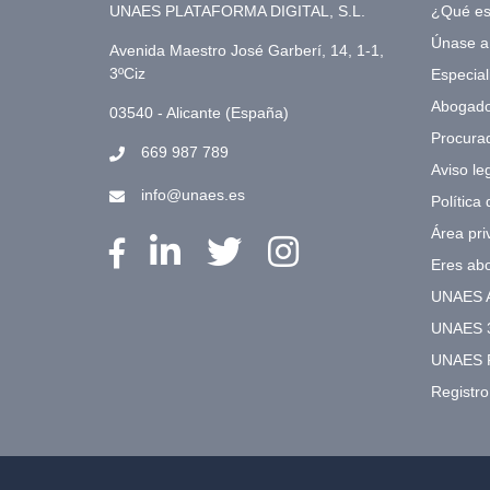
UNAES PLATAFORMA DIGITAL, S.L.
¿Qué e
Únase 
Avenida Maestro José Garberí, 14, 1-1,
3ºCiz
Especial
Abogad
03540 - Alicante (España)
Procura
669 987 789
Aviso le
info@unaes.es
Política
Área pri
Eres ab
UNAES 
UNAES 
UNAES 
Registr