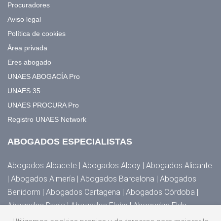
Procuradores
Aviso legal
Política de cookies
Área privada
Eres abogado
UNAES ABOGACÍA Pro
UNAES 35
UNAES PROCURA Pro
Registro UNAES Network
ABOGADOS ESPECIALISTAS
Abogados Albacete | Abogados Alcoy | Abogados Alicante
| Abogados Almería | Abogados Barcelona | Abogados
Benidorm | Abogados Cartagena | Abogados Córdoba |
Abogados Denia | Abogados Elche | Abogados Elda,
Novelda y Villena | Abogados Granada | Abogados Huesca |